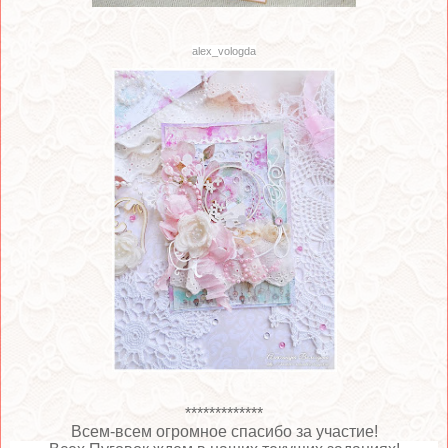
alex_vologda
******
*******
Всем-всем огромное спасибо за участие!