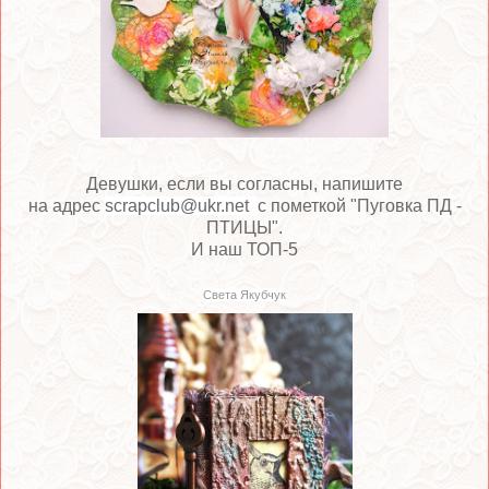
Девушки, е
сли вы согласны, напишите
на адрес
scrapclub@ukr.net
с помет
кой "Пуговка ПД -
ПТИЦЫ
".
И наш ТОП-5
Света Якубчук