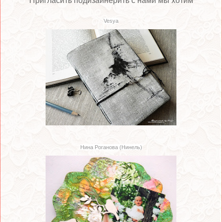
Пригласить подизайнерить с нами мы
хотим
Vesya
Нина Роганова (Нинель)