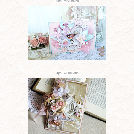
Irina Pervukhina
Ира Винникова