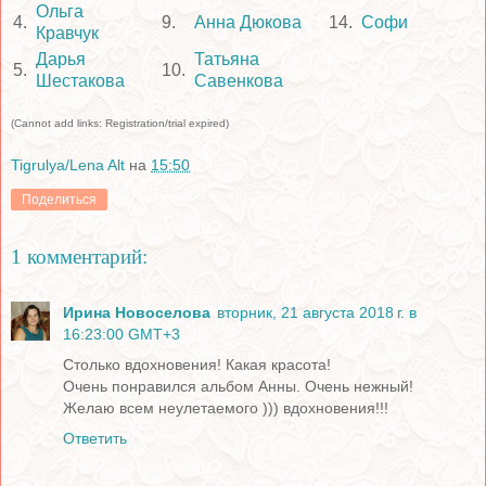
Ольга
4.
9.
Анна Дюкова
14.
Софи
Кравчук
Дарья
Татьяна
5.
10.
Шестакова
Савенкова
(Cannot add links: Registration/trial expired)
Tigrulya/Lena Alt
на
15:50
Поделиться
1 комментарий:
Ирина Новоселова
вторник, 21 августа 2018 г. в
16:23:00 GMT+3
Столько вдохновения! Какая красота!
Очень понравился альбом Анны. Очень нежный!
Желаю всем неулетаемого ))) вдохновения!!!
Ответить