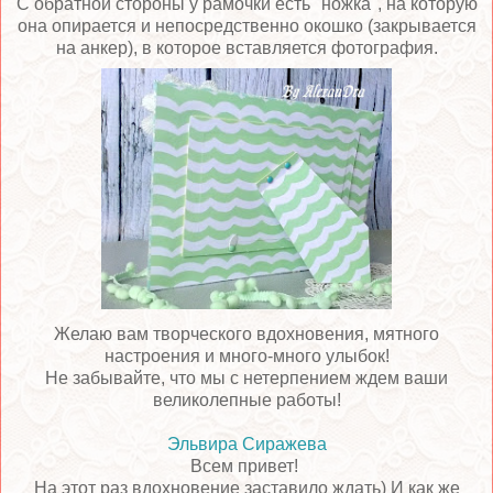
С обратной стороны у рамочки есть "ножка", на которую
она опирается и непосредственно окошко (закрывается
на анкер), в которое вставляется фотография.
Желаю вам творческого вдохновения, мятного
настроения и много-много улыбок!
Не забывайте, что мы с нетерпением ждем ваши
великолепные работы!
Эльвира Сиражева
Всем привет!
На этот раз вдохновение заставило ждать) И как же