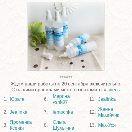
*******
Ждем ваши работы по 20 сентября включительно.
С нашими правилами можно ознакомиться
здесь
.
Марина
1.
Юрате
6.
11.
Jealinka
vsnk07
Жанна
2.
Jealinka
7.
lentochka
12.
Макейчик
Яроменка
Ольга
3.
8.
13.
Мак-Уся
Ксенія
Шульгина