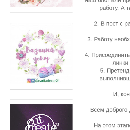
наш блог или пр
работу. А 
2. В пост с 
3. Работу необ
4. Присоединить
линки 
5. Претенд
выполнивши
И, ко
Всем доброго 
На этом этап